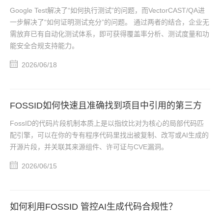
构建可量化的测试覆盖率分析体系
Google Test解决了“如何执行测试”的问题，而VectorCAST/QA进
一步解决了“如何证明测试充分”的问题。 通过两者的结合，企业无
需放弃已有自动化测试体系，即可获得覆盖率分析、测试度量和功
能安全合规支持能力。
2026/06/18
FOSSID如何快速且准确找到项目中引用的第三方
代码
FossID的代码片段机制本质上是以指纹比对为核心的局部代码匹
配引擎，可以在你的专有程序代码里找出被复制、改写或AI生成的
开源片段，并关联其来源组件、许可证与CVE漏洞。
2026/06/15
如何利用FOSSID 管控AI生成代码合规性？