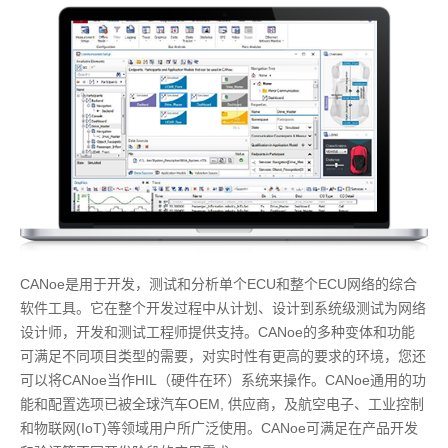
CANoe是用于开发，测试和分析单个ECU和整个ECU网络的综合
软件工具。它在整个开发过程中从计划、设计到系统级测试为网络
设计师，开发和测试工程师提供支持。CANoe的多种变体和功能
可满足不同项目类型的需要，对实时性有更高的要求的环境，您还
可以将CANoe当作HIL（硬件在环）系统来操作。CANoe通用的功
能和配置选项已被全球汽车OEM, 供应商，及航空电子、工业控制
和物联网(IoT)等领域用户所广泛使用。CANoe可满足在产品开发