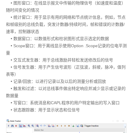
• 图形窗口：在线显示报文中传输的物理信号（如速度和温度）
随时间变化的情况
• 统计窗口：用于显示有用的网络和节点统计信息，例如，节点
和帧级别的总线负载，突发计数器/持续时间，帧和错误的计数器/
速率，控制器状态
• 数据窗口：以数值形式和柱状图形式显示选定的数据
• Scope窗口：用于离线显示使用Option .Scope记录的位电平测
量
• 交互式发生器：用于总线激励并轻松发送修改后的信号
• 信号发生器：用于产生信号波形（正弦波，斜坡，脉冲，值列
表等）
• 记录/回放：以进行记录以及以后的测量分析或回放
• 触发和过滤：以对总线事件做出特定响应并减少显示或记录的
数据量
• 写窗口：系统消息和CAPL程序的用户特定输出的写入窗口
• 状态跟踪器：用于显示状态和位信号