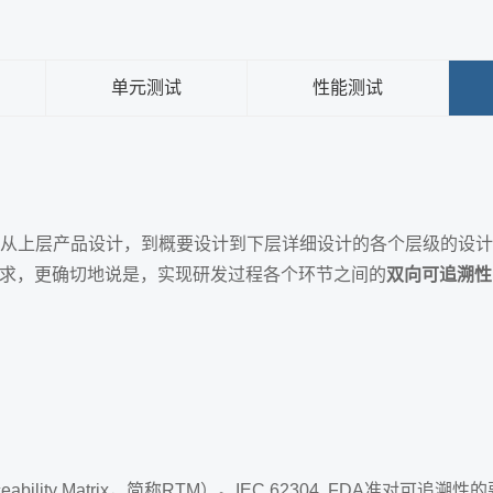
单元测试
性能测试
管理系统，管理从上层产品设计，到概要设计到下层详细设计的各个层级
溯性的要求，更确切地说是，实现研发过程各个环节之间的
双向可追溯性
aceability Matrix，简称RTM）。IEC 62304, FDA